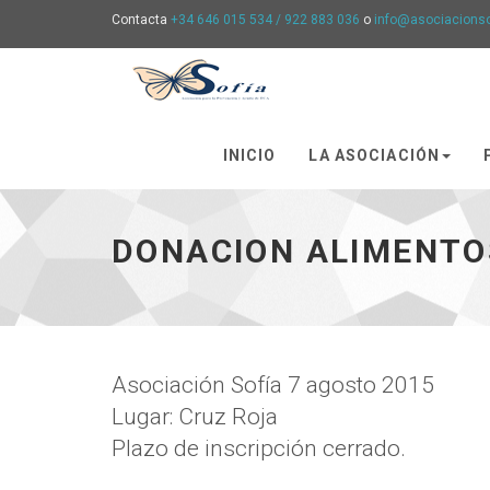
Contacta
+34 646 015 534 / 922 883 036
o
info@asociacions
Asociación
Sofía
-
INICIO
LA ASOCIACIÓN
Ir
a
la
DONACION ALIMENTO
página
de
Inicio
Asociación Sofía 7 agosto 2015
Lugar: Cruz Roja
Plazo de inscripción cerrado.