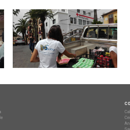
C
a
Ca
de
Ce
An
Sa