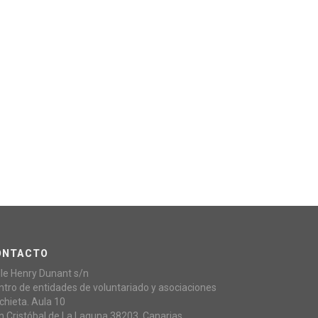
ONTACTO
lle Henry Dunant s/n
ntro de entidades de voluntariado y asociaciones
chieta. Aula 10
n Cristóbal de La Laguna,38203, Canarias