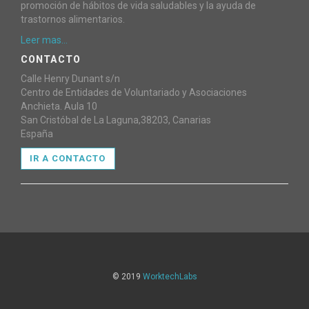
promoción de hábitos de vida saludables y la ayuda de
trastornos alimentarios.
Leer mas...
CONTACTO
Calle Henry Dunant s/n
Centro de Entidades de Voluntariado y Asociaciones
Anchieta. Aula 10
San Cristóbal de La Laguna,38203, Canarias
España
IR A CONTACTO
©
2019
WorktechLabs