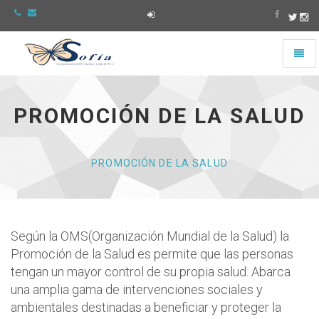
Toggl
naviga
Asociación
Sofía
-
PROMOCIÓN DE LA SALUD
Ir
a
la
página
PROMOCIÓN DE LA SALUD
de
Inicio
Según la OMS(Organización Mundial de la Salud) la
Promoción de la Salud es permite que las personas
tengan un mayor control de su propia salud. Abarca
una amplia gama de intervenciones sociales y
ambientales destinadas a beneficiar y proteger la