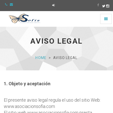
Toggl
naviga
Asociación
Sofía
-
AVISO LEGAL
Ir
a
la
página
HOME
AVISO LEGAL
de
Inicio
1. Objeto y aceptación
El presente aviso legal regula el uso del sitio Web:
www.asociacionsofia.com
El sitio web www.asociacionsofia.com presta