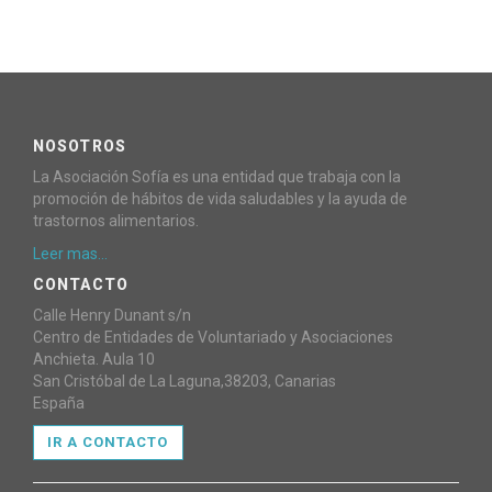
NOSOTROS
La Asociación Sofía es una entidad que trabaja con la
promoción de hábitos de vida saludables y la ayuda de
trastornos alimentarios.
Leer mas...
CONTACTO
Calle Henry Dunant s/n
Centro de Entidades de Voluntariado y Asociaciones
Anchieta. Aula 10
San Cristóbal de La Laguna,38203, Canarias
España
IR A CONTACTO