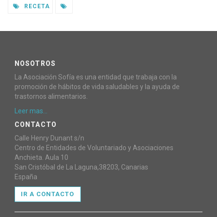
RECETA
NOSOTROS
La Asociación Sofía es una entidad que trabaja con la
promoción de hábitos de vida saludables y la ayuda de
trastornos alimentarios.
Leer mas...
CONTACTO
Calle Henry Dunant s/n
Centro de Entidades de Voluntariado y Asociaciones
Anchieta. Aula 10
San Cristóbal de La Laguna,38203, Canarias
España
IR A CONTACTO