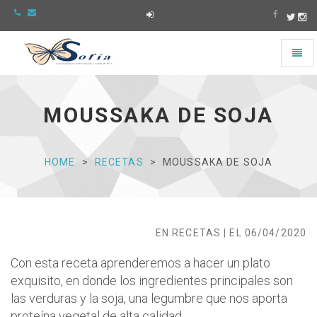
Toggl
naviga
Asociación
Sofía
-
MOUSSAKA DE SOJA
Ir
a
la
página
HOME
RECETAS
MOUSSAKA DE SOJA
de
Inicio
EN RECETAS | EL 06/04/2020
Con esta receta aprenderemos a hacer un plato
exquisito, en donde los ingredientes principales son
las verduras y la soja, una legumbre que nos aporta
proteína vegetal de alta calidad.