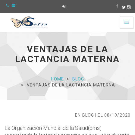
Toggl
naviga
Asociación
Sofía
-
VENTAJAS DE LA
Ir
a
LACTANCIA MATERNA
la
página
de
Inicio
HOME
BLOG
VENTAJAS DE LA LACTANCIA MATERNA
EN BLOG | EL 08/10/2020
La Organización Mundial de la Salud(oms)