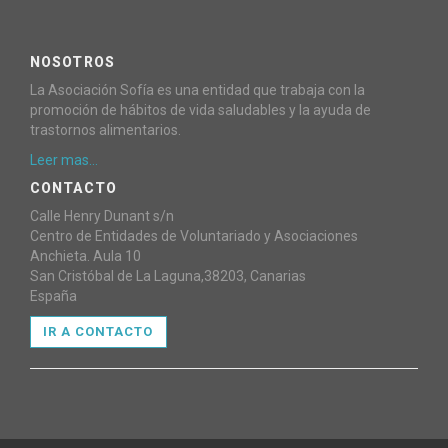
NOSOTROS
La Asociación Sofía es una entidad que trabaja con la
promoción de hábitos de vida saludables y la ayuda de
trastornos alimentarios.
Leer mas...
CONTACTO
Calle Henry Dunant s/n
Centro de Entidades de Voluntariado y Asociaciones
Anchieta. Aula 10
San Cristóbal de La Laguna,38203, Canarias
España
IR A CONTACTO