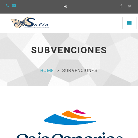
Toggl
naviga
Asociación
Sofía
-
SUBVENCIONES
Ir
a
la
página
HOME
SUBVENCIONES
de
Inicio