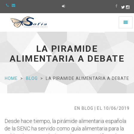
Toggl
naviga
Asociación
Sofía
-
LA PIRAMIDE
Ir
a
ALIMENTARIA A DEBATE
la
página
de
Inicio
HOME
BLOG
LA PIRAMIDE ALIMENTARIA A DEBATE
EN BLOG | EL 10/06/2019
Desde hace tiempo, la pirámide alimentaria española
de la SENC ha servido como guía alimentaria para la