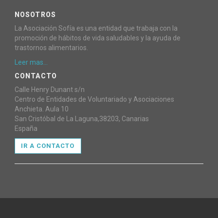
NOSOTROS
La Asociación Sofía es una entidad que trabaja con la
promoción de hábitos de vida saludables y la ayuda de
trastornos alimentarios.
Leer mas...
CONTACTO
Calle Henry Dunant s/n
Centro de Entidades de Voluntariado y Asociaciones
Anchieta. Aula 10
San Cristóbal de La Laguna,38203, Canarias
España
IR A CONTACTO