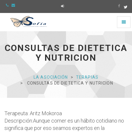
Toggl
naviga
Asociación
Sofía
-
CONSULTAS DE DIETETICA
Ir
a
Y NUTRICION
la
página
de
Inicio
LA ASOCIACIÓN
TERAPIAS
CONSULTAS DE DIETETICA Y NUTRICION
Terapeuta: Aritz Mokoroa
Descripción:Aunque comer es un hábito cotidiano no
significa que por eso seamos expertos en la