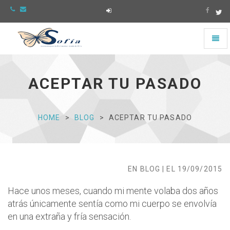
Toggl
naviga
Asociación
Sofía
-
ACEPTAR TU PASADO
Ir
a
la
página
HOME
BLOG
ACEPTAR TU PASADO
de
Inicio
EN BLOG | EL 19/09/2015
Hace unos meses, cuando mi mente volaba dos años
atrás únicamente sentía como mi cuerpo se envolvía
en una extraña y fría sensación.