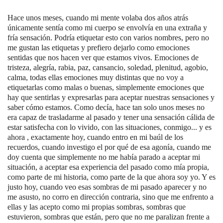
Hace unos meses, cuando mi mente volaba dos años atrás
únicamente sentía como mi cuerpo se envolvía en una extraña y
fría sensación. Podría etiquetar esto con varios nombres, pero no
me gustan las etiquetas y prefiero dejarlo como emociones
sentidas que nos hacen ver que estamos vivos. Emociones de
tristeza, alegría, rabia, paz, cansancio, soledad, plenitud, agobio,
calma, todas ellas emociones muy distintas que no voy a
etiquetarlas como malas o buenas, simplemente emociones que
hay que sentirlas y expresarlas para aceptar nuestras sensaciones y
saber cómo estamos. Como decía, hace tan solo unos meses no
era capaz de trasladarme al pasado y tener una sensación cálida de
estar satisfecha con lo vivido, con las situaciones, conmigo... y es
ahora , exactamente hoy, cuando entro en mi baúl de los
recuerdos, cuando investigo el por qué de esa agonía, cuando me
doy cuenta que simplemente no me había parado a aceptar mi
situación, a aceptar esa experiencia del pasado como mía propia,
como parte de mi historia, como parte de la que ahora soy yo. Y es
justo hoy, cuando veo esas sombras de mi pasado aparecer y no
me asusto, no corro en dirección contraria, sino que me enfrento a
ellas y las acepto como mi propias sombras, sombras que
estuvieron, sombras que están, pero que no me paralizan frente a