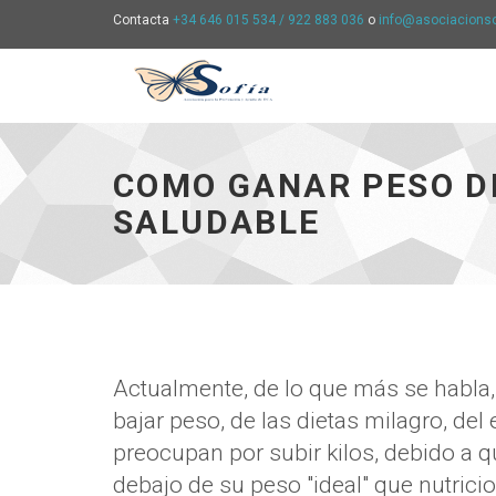
Contacta
+34 646 015 534 / 922 883 036
o
info@asociacions
Asociación
Sofía
-
COMO GANAR PESO D
Ir
a
SALUDABLE
la
página
de
Inicio
Actualmente, de lo que más se habla,
bajar peso, de las dietas milagro, de
preocupan por subir kilos, debido a
debajo de su peso "ideal" que nutri