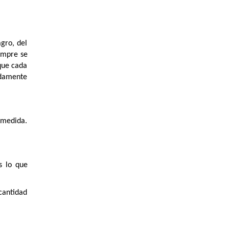
gro, del
empre se
que cada
adamente
 medida.
s lo que
 cantidad