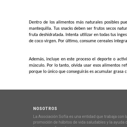
Dentro de los alimentos más naturales posibles pue
mantequilla. Tus snacks deben ser frutos secos natur
fruta deshidratada. Intenta utilizar en todas tus inge
de coco virgen. Por último, consume cereales integr
Además, incluye en este proceso el deporte o activi
músculo. Por lo tanto, olvida usar esos alimentos r
porque lo único que conseguirás es acumular grasa 
NOSOTROS
La Asociación Sofía es una entidad que trabaja con l
promoción de hábitos de vida saludables y la ayuda 