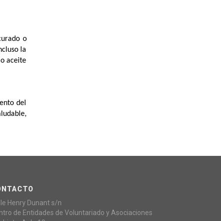
curado o
ncluso la
 o aceite
ento del
aludable,
ONTACTO
lle Henry Dunant s/n
ntro de Entidades de Voluntariado y Asociaciones