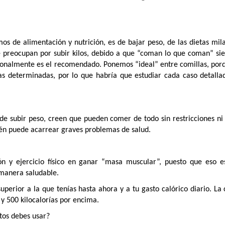
s de alimentación y nutrición, es de bajar peso, de las dietas mila
e preocupan por subir kilos, debido a que “coman lo que coman” si
cionalmente es el recomendado. Ponemos “ideal” entre comillas, por
as determinadas, por lo que habría que estudiar cada caso detall
 de subir peso, creen que pueden comer de todo sin restricciones ni
ién puede acarrear graves problemas de salud.
ón y ejercicio físico en ganar “masa muscular”, puesto que eso e
 manera saludable.
uperior a la que tenías hasta ahora y a tu gasto calórico diario. La
 y 500 kilocalorías por encima.
ntos debes usar?