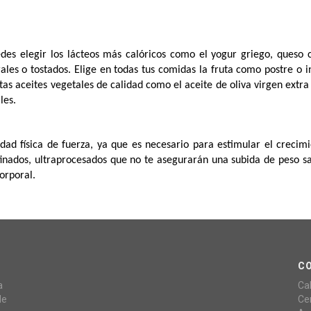
des elegir los lácteos más calóricos como el yogur griego, queso 
ales o tostados. Elige en todas tus comidas la fruta como postre o i
stas aceites vegetales de calidad como el aceite de oliva virgen extra
ales.
dad física de fuerza, ya que es necesario para estimular el crecimi
efinados, ultraprocesados que no te asegurarán una subida de peso s
corporal.
C
a
Ca
de
Ce